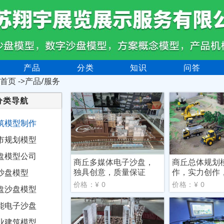
产品
分类
知识
问答
首页
->产品/服务
分类导航
筑模型制作
市规划模型
盘模型公司
商丘多媒体电子沙盘，
商丘总体规划
独具创意，质量保证
作，实力创作
沙盘模型
型
价格：¥ 0
价格：¥ 0
盘沙盘模型
能电子沙盘
业建筑模型