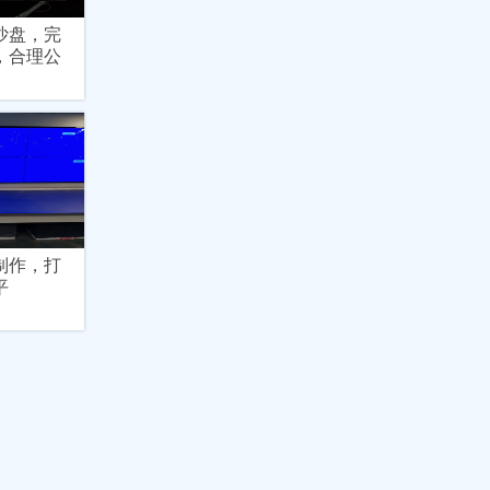
沙盘，完
，合理公
制作，打
平