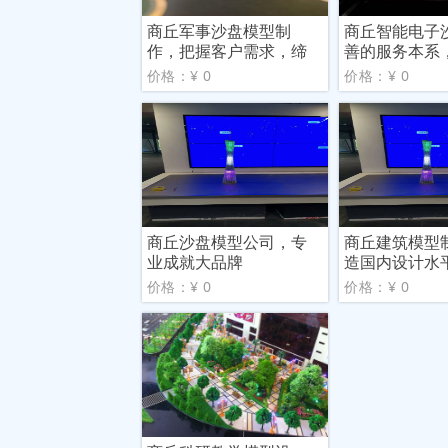
商丘军事沙盘模型制
商丘智能电子
作，把握客户需求，缔
善的服务本系
造高品
道的
价格：¥ 0
价格：¥ 0
商丘沙盘模型公司，专
商丘建筑模型
业成就大品牌
造国内设计水
价格：¥ 0
价格：¥ 0