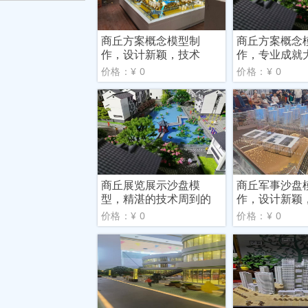
商丘方案概念模型制
商丘方案概念
作，设计新颖，技术
作，专业成就
精，实力
价格：¥ 0
价格：¥ 0
商丘展览展示沙盘模
商丘军事沙盘
型，精湛的技术周到的
作，设计新颖
服务
精，实力
价格：¥ 0
价格：¥ 0