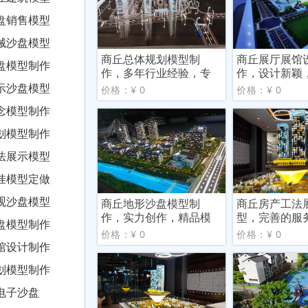
盘销售模型
械沙盘模型
商丘总体规划模型制
商丘展厅展馆
盘模型制作
作，多年行业经验，专
作，设计新颖
业的服
精，实力
示沙盘模型
价格：¥ 0
价格：¥ 0
念模型制作
划模型制作
法展示模型
挂模型定做
观沙盘模型
商丘地形沙盘模型制
商丘房产工法
作，实力创作，精品模
型，完善的服
盘模型制作
型
合理公
价格：¥ 0
价格：¥ 0
馆设计制作
划模型制作
电子沙盘