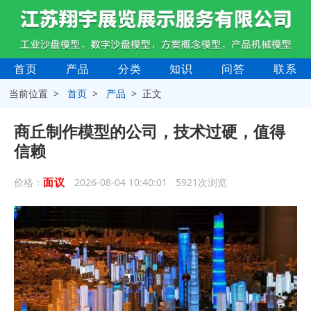
首页
产品
分类
知识
问答
联系
当前位置 >
首页
>
产品
> 正文
商丘制作模型的公司，技术过硬，值得
信赖
面议
价格：
2026-08-04 10:40:01 5921次浏览